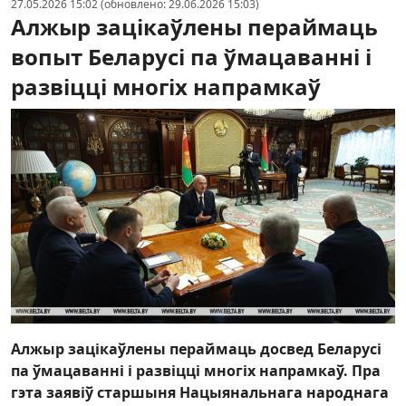
27.05.2026 15:02 (обновлено: 29.06.2026 15:03)
Алжыр зацікаўлены пераймаць
вопыт Беларусі па ўмацаванні і
развіцці многіх напрамкаў
Алжыр зацікаўлены пераймаць досвед Беларусі
па ўмацаванні і развіцці многіх напрамкаў. Пра
гэта заявіў старшыня Нацыянальнага народнага