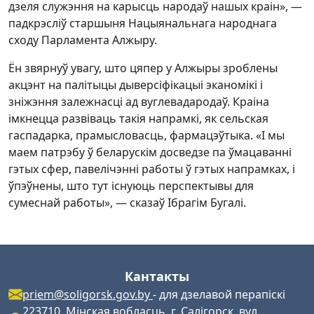
дзеля служэння на карысць народаў нашых краін», —
падкрэсліў старшыня Нацыянальнага народнага
сходу Парламента Алжыру.
Ён звярнуў увагу, што цяпер у Алжыры зроблены
акцэнт на палітыцы дыверсіфікацыі эканомікі і
зніжэння залежнасці ад вуглевадародаў. Краіна
імкнецца развіваць такія напрамкі, як сельская
гаспадарка, прамысловасць, фармацэўтыка. «І мы
маем патрэбу ў беларускім досведзе па ўмацаванні
гэтых сфер, павелічэнні работы ў гэтых напрамках, і
ўпэўнены, што тут існуюць перспектывы для
сумеснай работы», — сказаў Ібрагім Бугалі.
Кантакты
priem@soligorsk.gov.by
- для дзелавой перапіскі
223710, Мінская вобласць, г. Салігорск, вул.