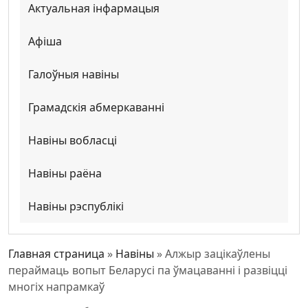
Актуальная інфармацыя
Афіша
Галоўныя навіны
Грамадскія абмеркаванні
Навіны вобласці
Навіны раёна
Навіны рэспублікі
Главная страница
»
Навіны
»
Алжыр зацікаўлены
пераймаць вопыт Беларусі па ўмацаванні і развіцці
многіх напрамкаў