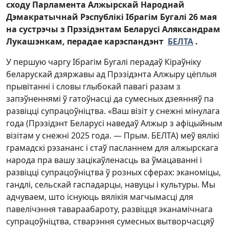
сходу Парламента Алжырскай Народнай
Дэмакратычнай Рэспублікі Ібрагім Бугалі 26 мая
на сустрэчы з Прэзідэнтам Беларусі Аляксандрам
Лукашэнкам, перадае карэспандэнт
БЕЛТА
.
У першую чаргу Ібрагім Бугалі перадаў Кіраўніку
беларускай дзяржавы ад Прэзідэнта Алжыру цёплыя
прывітанні і словы глыбокай павагі разам з
запэўненнямі ў гатоўнасці да сумесных дзеянняў па
развіцці супрацоўніцтва. «Ваш візіт у снежні мінулага
года (Прэзідэнт Беларусі наведаў Алжыр з афіцыйным
візітам у снежні 2025 года. — Прым. БЕЛТА) меў вялікі
грамадскі рэзананс і стаў пасланнем для алжырскага
народа пра вашу зацікаўленасць ва ўмацаванні і
развіцці супрацоўніцтва ў розных сферах: эканоміцы,
гандлі, сельскай гаспадарцы, навуцы і культуры. Мы
адчуваем, што існуюць вялікія магчымасці для
павелічэння тавараабароту, развіцця эканамічнага
супрацоўніцтва, стварэння сумесных вытворчасцяў