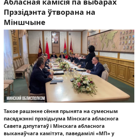
Абласная камісія па выбарах
Прэзідэнта ўтворана на
Міншчыне
Такое рашэнне сёння прынята на сумесным
пасяджэнні прэзідыума Мінскага абласнога
Савета дэпутатаў і Мінскага абласнога
выканаўчага камітэта, паведамілі «МП» у