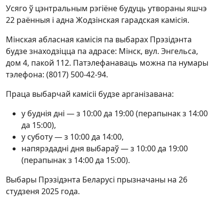
Усяго ў цэнтральным рэгіёне будуць утвораны яшчэ
22 раённыя і адна Жодзінская гарадская камісія.
Мінская абласная камісія па выбарах Прэзідэнта
будзе знаходзіцца па адрасе: Мінск, вул. Энгельса,
дом 4, пакой 112. Патэлефанаваць можна па нумары
тэлефона: (8017) 500-42-94.
Праца выбарчай камісіі будзе арганізавана:
у буднія дні — з 10:00 да 19:00 (перапынак з 14:00
да 15:00),
у суботу — з 10:00 да 14:00,
напярэдадні дня выбараў — з 10:00 да 19:00
(перапынак з 14:00 да 15:00).
Выбары Прэзідэнта Беларусі прызначаны на 26
студзеня 2025 года.