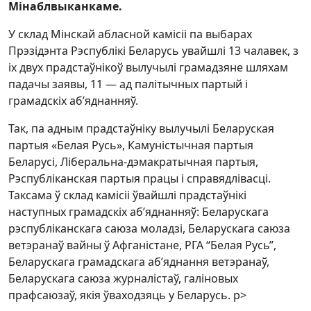
Мінаблвыканкаме.
У склад Мінскай абласной камісіі па выбарах
Прэзідэнта Рэспублікі Беларусь увайшлі 13 чалавек, з
іх двух прадстаўнікоў вылучылі грамадзяне шляхам
падачы заявы, 11 — ад палітычных партый і
грамадскіх аб’яднанняў.
Так, па адным прадстаўніку вылучылі Беларуская
партыя «Белая Русь», Камуністычная партыя
Беларусі, Ліберальна-дэмакратычная партыя,
Рэспубліканская партыя працы і справядлівасці.
Таксама ў склад камісіі ўвайшлі прадстаўнікі
наступных грамадскіх аб’яднанняў: Беларускага
рэспубліканскага саюза моладзі, Беларускага саюза
ветэранаў вайны ў Афганістане, РГА “Белая Русь”,
Беларускага грамадскага аб’яднання ветэранаў,
Беларускага саюза журналістаў, галіновых
прафсаюзаў, якія ўваходзяць у Беларусь. p>