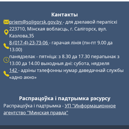
Кантакты
priem@soligorsk.gov.by
- для дзелавой перапіскі
223710, Мінская вобласць, г. Салігорск, вул.
Казлова,35
8-(017-4)-23-73-06
- гарачая лінія (пн-пт 9.00 да
13.00)
панядзелак - пятніца: з 8.30 да 17.30 перапынак з
13.00 да 14.00 выходныя дні: субота, нядзеля
142
- адзіны тэлефонны нумар даведачнай службы
«адно акно»
Распрацоўка і падтрымка рэсурсу
Распрацоўка і падтрымка -
УП "Информационное
агентство "Минская правда"